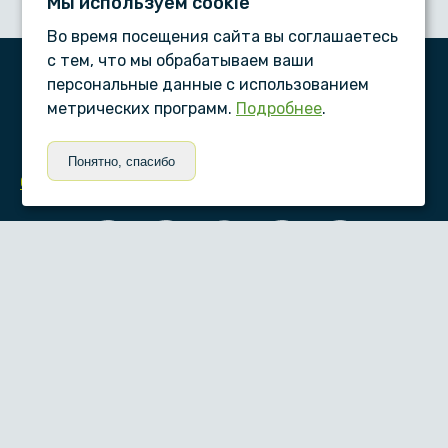
Мы используем сookie
Во время посещения сайта вы соглашаетесь
с тем, что мы обрабатываем ваши
персональные данные с использованием
ООО «Дентал-сервис», © 2026
метрических программ.
Подробнее
.
ПАМЯТКИ ПАЦИЕНТУ
Понятно, спасибо
Статьи
Согласие на обработку персональных данных
Условия обработки персональных данных
Положение об обработке персональных данных