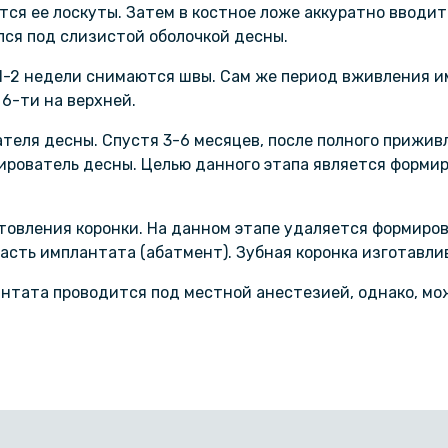
ся ее лоскуты. Затем в костное ложе аккуратно вводит
лся под слизистой оболочкой десны.
1-2 недели снимаются швы. Сам же период вживления и
6-ти на верхней.
теля десны. Спустя 3-6 месяцев, после полного прижив
рователь десны. Целью данного этапа является формир
товления коронки. На данном этапе удаляется формиро
асть имплантата (абатмент). Зубная коронка изготавли
антата проводится под местной анестезией, однако, мо