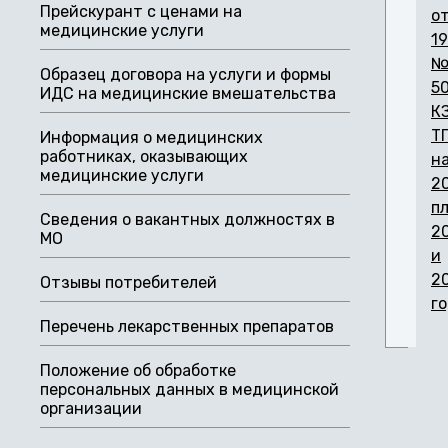
Прейскурант с ценами на
о
медицинские услуги
19
Образец договора на услуги и формы
5
ИДС на медицинские вмешательства
К
Т
Информация о медицинских
работниках, оказывающих
н
медицинские услуги
2
п
Сведения о вакантных должностях в
2
МО
и
2
Отзывы потребителей
г
Перечень лекарственных препаратов
Положение об обработке
персональных данных в медицинской
организации