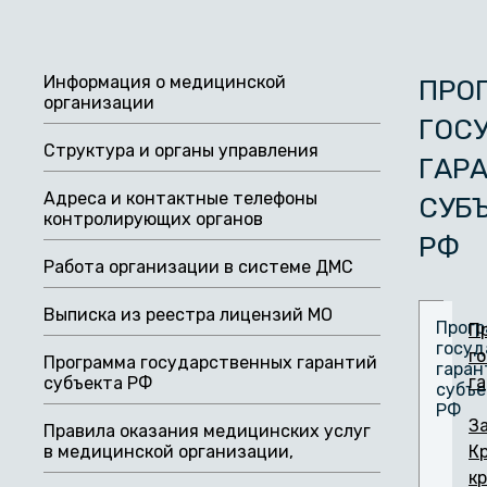
Информация о медицинской
ПРО
организации
ГОС
Структура и органы управления
ГАР
Адреса и контактные телефоны
СУБ
контролирующих органов
РФ
Работа организации в системе ДМС
Выписка из реестра лицензий МО
Прог
П
госуд
г
Программа государственных гарантий
гаран
г
субъекта РФ
субъе
РФ
З
Правила оказания медицинских услуг
в медицинской организации,
К
к